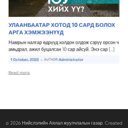
УЛААНБААТАР ХОТОД 10 САРД БОЛОХ
АРГА ХЭМЖЭЭНҮҮД
Намрын налгар өдрүүд холдон олдож сэрүү орсон ч
амьдрал, ажил буцалсан 10 сар айсуй. Энэ сар […]
-
1 October, 2022
Administrator
AUTHOR:
Read more
© 2026 Нийслэлийн Аялал жуулчлалын газар. Created