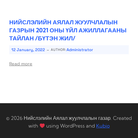
НИЙСЛЭЛИЙН АЯЛАЛ ЖУУЛЧЛАЛЫН
ГАЗРЫН 2021 ОНЫ ҮЙЛ АЖИЛЛАГААНЫ
ТАЙЛАН /БҮТЭН ЖИЛ/
-
12 January, 2022
Administrator
AUTHOR:
Read more
© 2026 Нийслэлийн Аялал жуулчлалын газар. Created
with
using WordPress and
Kubio