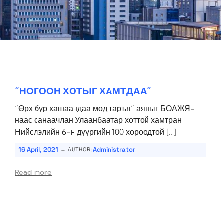
“НОГООН ХОТЫГ ХАМТДАА”
“Өрх бүр хашаандаа мод таръя” аяныг БОАЖЯ-
наас санаачлан Улаанбаатар хоттой хамтран
Нийслэлийн 6-н дүүргийн 100 хороодтой […]
-
16 April, 2021
Administrator
AUTHOR:
Read more