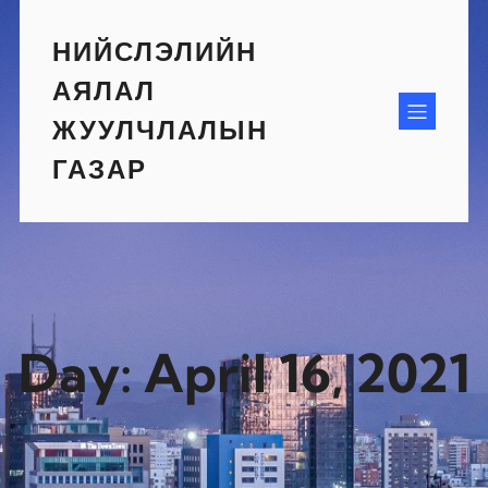
Skip
to
НИЙСЛЭЛИЙН
content
АЯЛАЛ
ЖУУЛЧЛАЛЫН
ГАЗАР
Day:
April 16, 2021