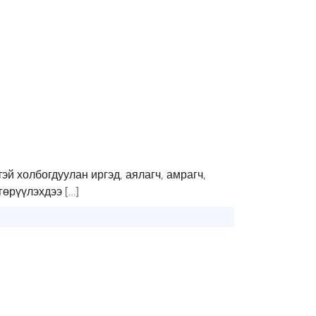
эй холбогдуулан иргэд, аялагч, амрагч,
гөрүүлэхдээ […]