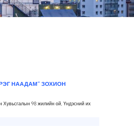
РЭГ НААДАМ” ЗОХИОН
н Хувьсгалын 98 жилийн ой, Үндэсний их