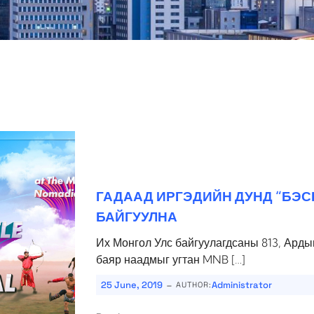
ГАДААД ИРГЭДИЙН ДУНД “БЭС
БАЙГУУЛНА
Их Монгол Улс байгуулагдсаны 813, Арды
баяр наадмыг угтан MNB […]
-
25 June, 2019
Administrator
AUTHOR: