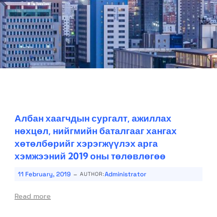
Албан хаагчдын сургалт, ажиллах
нөхцөл, нийгмийн баталгааг хангах
хөтөлбөрийг хэрэгжүүлэх арга
хэмжээний 2019 оны төлөвлөгөө
-
11 February, 2019
Administrator
AUTHOR:
Read more