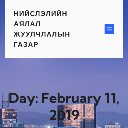
Skip
to
НИЙСЛЭЛИЙН
content
АЯЛАЛ
ЖУУЛЧЛАЛЫН
ГАЗАР
Day:
February 11,
2019