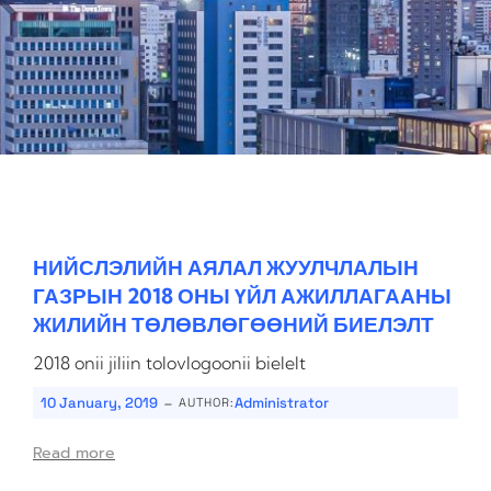
НИЙСЛЭЛИЙН АЯЛАЛ ЖУУЛЧЛАЛЫН
ГАЗРЫН 2018 ОНЫ ҮЙЛ АЖИЛЛАГААНЫ
ЖИЛИЙН ТӨЛӨВЛӨГӨӨНИЙ БИЕЛЭЛТ
2018 onii jiliin tolovlogoonii bielelt
-
10 January, 2019
Administrator
AUTHOR:
Read more