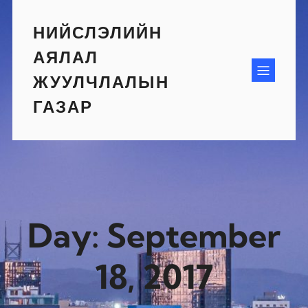
Skip
to
НИЙСЛЭЛИЙН
content
АЯЛАЛ
ЖУУЛЧЛАЛЫН
ГАЗАР
Day:
September
18, 2017