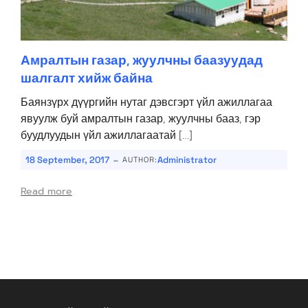
Амралтын газар, жуулчны баазуудад
шалгалт хийж байна
Баянзүрх дүүргийн нутаг дэвсгэрт үйл ажиллагаа
явуулж буй амралтын газар, жуулчны бааз, гэр
буудлуудын үйл ажиллагаатай […]
-
18 September, 2017
Administrator
AUTHOR:
Read more