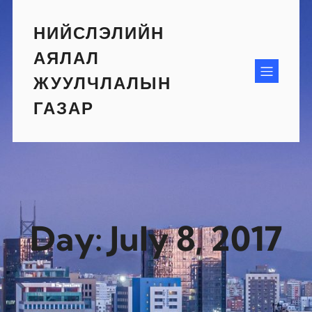
Skip
to
НИЙСЛЭЛИЙН
content
АЯЛАЛ
ЖУУЛЧЛАЛЫН
ГАЗАР
Day:
July 8, 2017