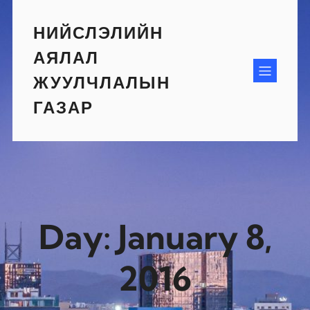
Skip
to
НИЙСЛЭЛИЙН
content
АЯЛАЛ
ЖУУЛЧЛАЛЫН
ГАЗАР
Day:
January 8,
2016