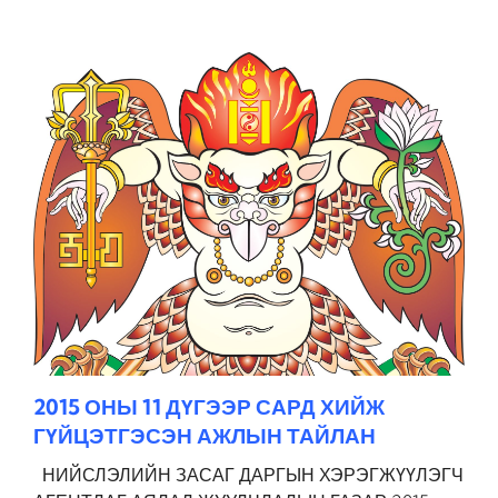
2015 ОНЫ 11 ДҮГЭЭР САРД ХИЙЖ
ГҮЙЦЭТГЭСЭН АЖЛЫН ТАЙЛАН
НИЙСЛЭЛИЙН ЗАСАГ ДАРГЫН ХЭРЭГЖҮҮЛЭГЧ