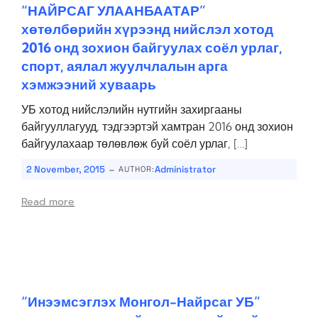
“НАЙРСАГ УЛААНБААТАР”
хөтөлбөрийн хүрээнд нийслэл хотод
2016 онд зохион байгуулах соёл урлаг,
спорт, аялал жуулчлалын арга
хэмжээний хуваарь
УБ хотод нийслэлийн нутгийн захиргааны
байгууллагууд, тэдгээртэй хамтран 2016 онд зохион
байгуулахаар төлөвлөж буй соёл урлаг, […]
-
2 November, 2015
Administrator
AUTHOR:
Read more
“Инээмсэглэх Монгол-Найрсаг УБ”