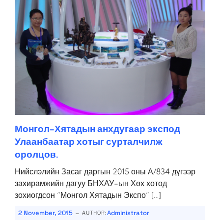
Монгол-Хятадын анхдугаар экспод
Улаанбаатар хотыг сурталчилж
оролцов.
Нийслэлийн Засаг даргын 2015 оны А/834 дүгээр
захирамжийн дагуу БНХАУ-ын Хөх хотод
зохиогдсон “Монгол Хятадын Экспо” […]
-
2 November, 2015
Administrator
AUTHOR: