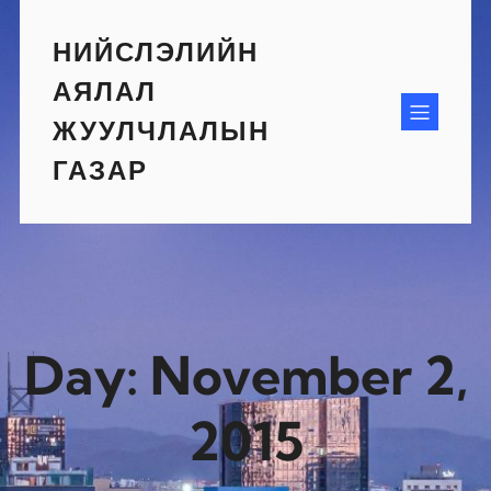
Skip
to
НИЙСЛЭЛИЙН
content
АЯЛАЛ
ЖУУЛЧЛАЛЫН
ГАЗАР
Day:
November 2,
2015