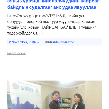
аяны хүрээнд нийслэлчүүдийн найрсаг
байдлын судалгааг анх удаа явууллаа.
http://news.gogo.mn/r/172786 Дэлхийн улс
орнуудыг тодорхой шалгуур үзүүлэлтээр хэмжиж
тухайн улс, хотын НАЙРСАГ БАЙДЛЫН түвшинг
тодорхойлдог ба […]
-
2 November, 2015
Administrator
AUTHOR:
Read more