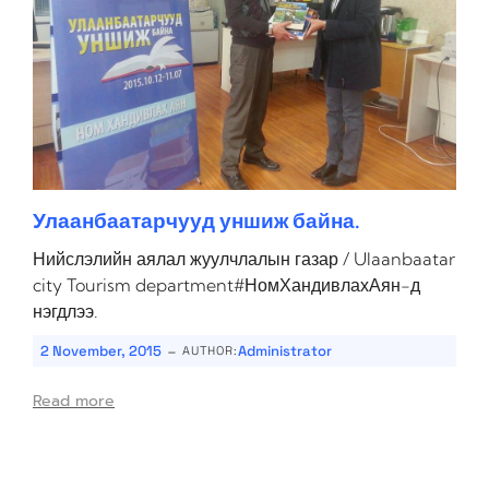
Улаанбаатарчууд уншиж байна.
Нийслэлийн аялал жуулчлалын газар / Ulaanbaatar
city Tourism department‪#‎НомХандивлахАян‬-д
нэгдлээ.
-
2 November, 2015
Administrator
AUTHOR:
Read more