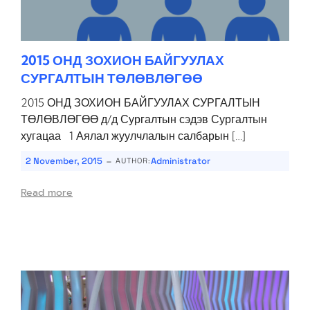
2015 ОНД ЗОХИОН БАЙГУУЛАХ
СУРГАЛТЫН ТӨЛӨВЛӨГӨӨ
2015 ОНД ЗОХИОН БАЙГУУЛАХ СУРГАЛТЫН
ТӨЛӨВЛӨГӨӨ д/д Сургалтын сэдэв Сургалтын
хугацаа 1 Аялал жуулчлалын салбарын […]
-
2 November, 2015
Administrator
AUTHOR:
Read more