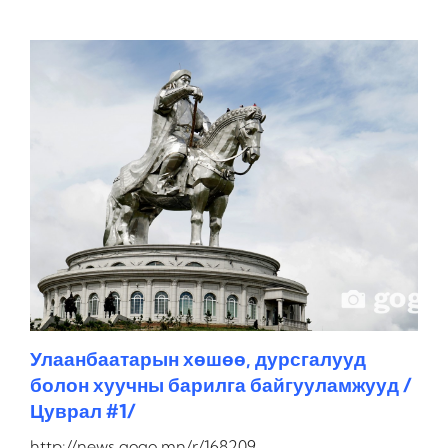
Улаанбаатарын хөшөө, дурсгалууд
болон хуучны барилга байгууламжууд /
Цуврал #1/
http://news.gogo.mn/r/168209