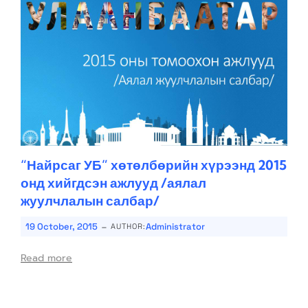
“Найрсаг УБ” хөтөлбөрийн хүрээнд 2015
онд хийгдсэн ажлууд /аялал
жуулчлалын салбар/
-
19 October, 2015
Administrator
AUTHOR:
Read more