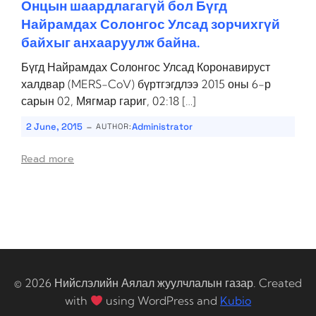
Онцын шаардлагагүй бол Бүгд
Найрамдах Солонгос Улсад зорчихгүй
байхыг анхааруулж байна.
Бүгд Найрамдах Солонгос Улсад Коронавируст
халдвар (MERS-CoV) бүртгэгдлээ 2015 оны 6-р
сарын 02, Мягмар гариг, 02:18 […]
-
2 June, 2015
Administrator
AUTHOR:
Read more
© 2026 Нийслэлийн Аялал жуулчлалын газар. Created
with
using WordPress and
Kubio