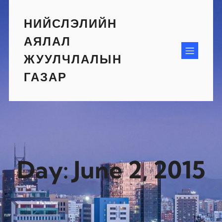
Skip
to
НИЙСЛЭЛИЙН
content
АЯЛАЛ
ЖУУЛЧЛАЛЫН
ГАЗАР
Day:
June 2, 2015