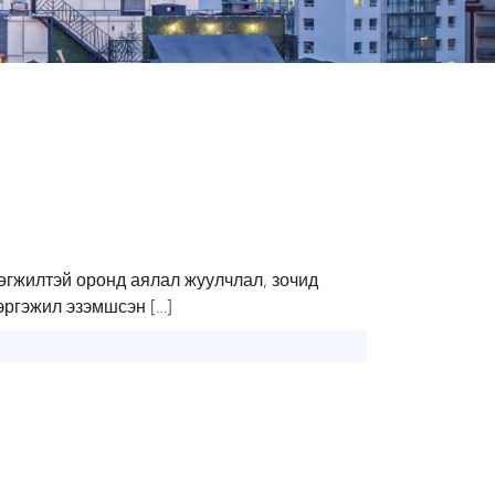
өгжилтэй оронд аялал жуулчлал, зочид
эргэжил эзэмшсэн […]