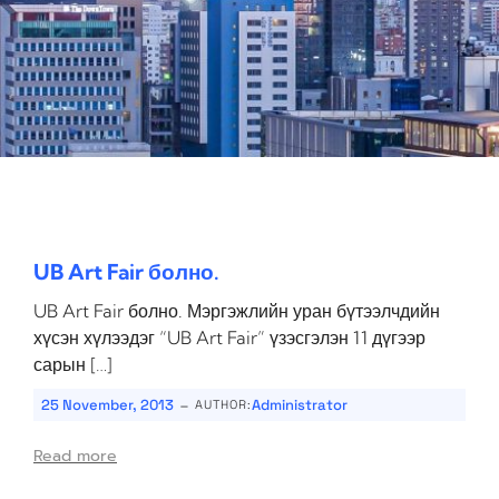
UB Art Fair болно.
UB Art Fair болно. Мэргэжлийн уран бүтээлчдийн
хүсэн хүлээдэг “UB Art Fair” үзэсгэлэн 11 дүгээр
сарын […]
-
25 November, 2013
Administrator
AUTHOR:
Read more