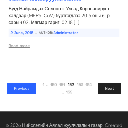
Бүгд Найрамдах Солонгос Улсад Коронавируст
халдвар (MERS-CoV) бүртгэгдлээ 2015 оны 6-р
сарын 02, Мягмар гариг, 02:18 […]
-
2 June, 2015
Administrator
AUTHOR:
Read more
1
…
150
151
152
153
154
Previous
Next
…
159
© 2026 Нийслэлийн Аялал жуулчлалын газар. Created