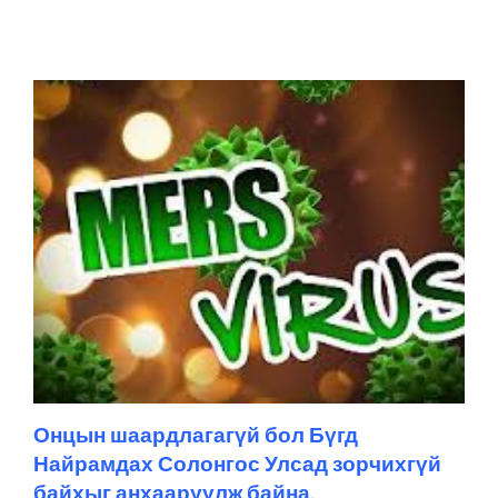
Онцын шаардлагагүй бол Бүгд
Найрамдах Солонгос Улсад зорчихгүй
байхыг анхааруулж байна.