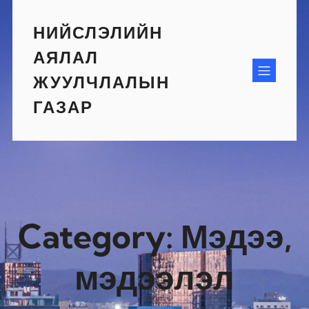
Skip
to
НИЙСЛЭЛИЙН
content
АЯЛАЛ
ЖУУЛЧЛАЛЫН
ГАЗАР
Category:
Мэдээ,
мэдээлэл