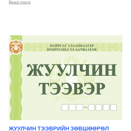
Read more
ЖУУЛЧИН ТЭЭВРИЙН ЗӨВШӨӨРӨЛ