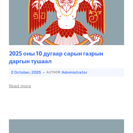
2025 оны 10 дугаар сарын газрын
даргын тушаал
-
2 October, 2025
Administrator
AUTHOR:
Read more