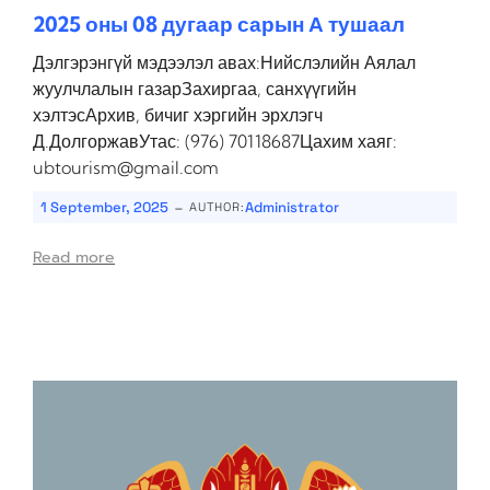
2025 оны 08 дугаар сарын А тушаал
Дэлгэрэнгүй мэдээлэл авах:Нийслэлийн Аялал
жуулчлалын газарЗахиргаа, санхүүгийн
хэлтэсАрхив, бичиг хэргийн эрхлэгч
Д.ДолгоржавУтас: (976) 70118687Цахим хаяг:
ubtourism@gmail.com
-
1 September, 2025
Administrator
AUTHOR:
Read more