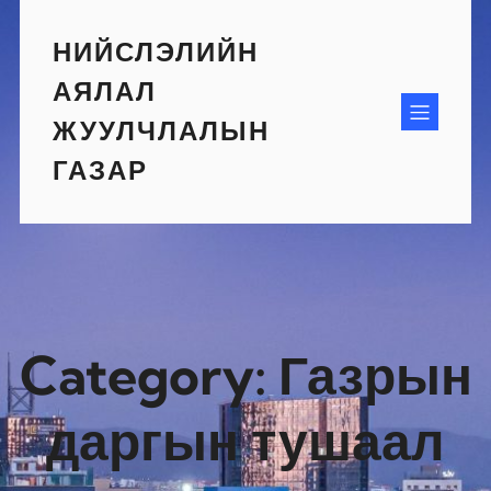
Skip
to
НИЙСЛЭЛИЙН
content
АЯЛАЛ
ЖУУЛЧЛАЛЫН
ГАЗАР
Category:
Газрын
даргын тушаал