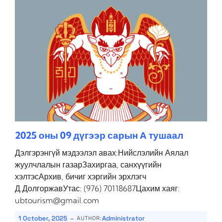
2025 оны 09 дүгээр сарын А тушаал
Дэлгэрэнгүй мэдээлэл авах:Нийслэлийн Аялал
жуулчлалын газарЗахиргаа, санхүүгийн
хэлтэсАрхив, бичиг хэргийн эрхлэгч
Д.ДолгоржавУтас: (976) 70118687Цахим хаяг:
ubtourism@gmail.com
-
1 October, 2025
Administrator
AUTHOR: