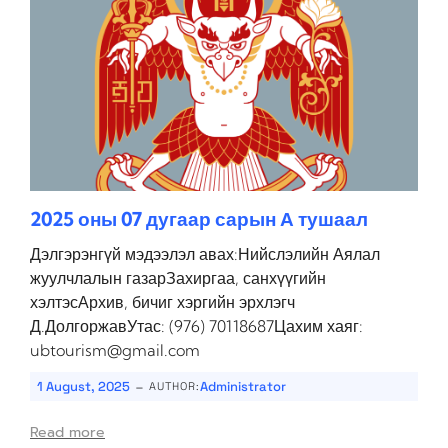
2025 оны 07 дугаар сарын А тушаал
Дэлгэрэнгүй мэдээлэл авах:Нийслэлийн Аялал
жуулчлалын газарЗахиргаа, санхүүгийн
хэлтэсАрхив, бичиг хэргийн эрхлэгч
Д.ДолгоржавУтас: (976) 70118687Цахим хаяг:
ubtourism@gmail.com
-
1 August, 2025
Administrator
AUTHOR:
Read more