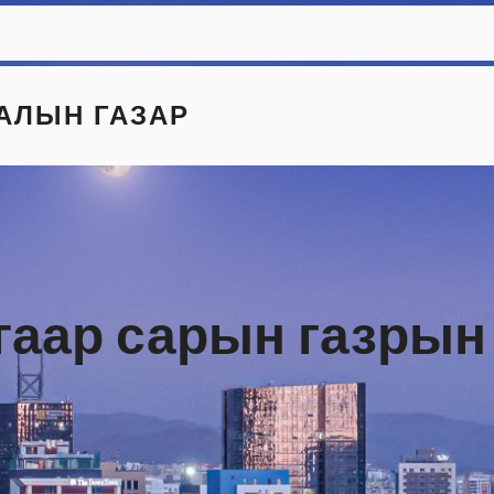
АЛЫН ГАЗАР
угаар сарын газрын