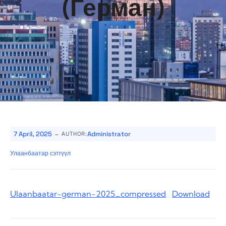
(Герман)
-
7 April, 2025
Administrator
AUTHOR:
Улаанбаатар сэтгүүл
Ulaanbaatar-german-2025_compressed
Download