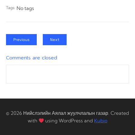
Tags:
No tags
Previous
Next
Comments are closed
© 2026 Нийслэлийн Аялал жуулчлалын газар. Created
with
using WordPress and
Kubio