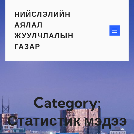
Skip
to
НИЙСЛЭЛИЙН
content
АЯЛАЛ
ЖУУЛЧЛАЛЫН
ГАЗАР
Category:
Статистик мэдээ