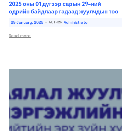
2025 оны 01 дүгээр сарын 29-ний
өдрийн байдлаар гадаад жуулчдын тоо
-
29 January, 2025
Administrator
AUTHOR:
Read more