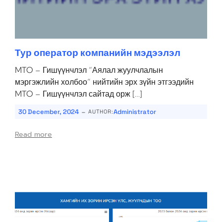
Тур оператор компанийн мэдээлэл
MTO – Гишүүнчлэл “Аялал жуулчлалын
мэргэжлийн холбоо” нийтийн эрх зүйн этгээдийн
MTO – Гишүүнчлэл сайтад орж […]
-
30 December, 2024
Administrator
AUTHOR:
Read more