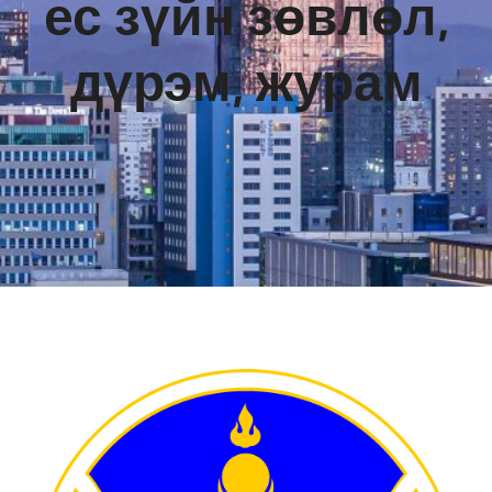
ес зүйн зөвлөл,
дүрэм, журам