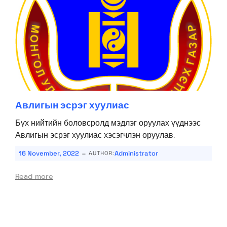
Авлигын эсрэг хуулиас
Бүх нийтийн боловсролд мэдлэг оруулах үүднээс
Авлигын эсрэг хуулиас хэсэгчлэн оруулав.
-
16 November, 2022
Administrator
AUTHOR:
Read more