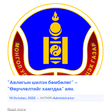
“Авлигын шилэн бөмбөлөг” –
“Өөрчлөлтийг хамтдаа” аян.
-
14 October, 2022
Administrator
AUTHOR:
Read more