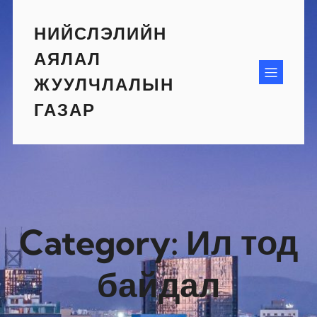
Skip
to
НИЙСЛЭЛИЙН
content
АЯЛАЛ
ЖУУЛЧЛАЛЫН
ГАЗАР
Category:
Ил тод
байдал