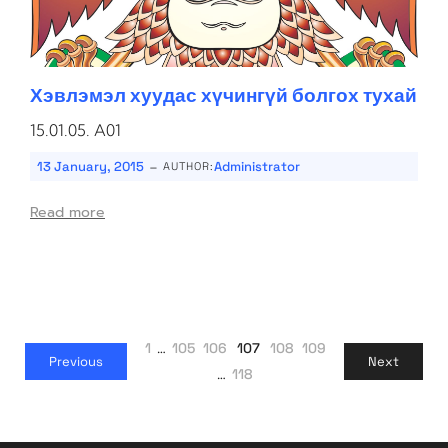
Хэвлэмэл хуудас хүчингүй болгох тухай
15.01.05. A01
-
13 January, 2015
Administrator
AUTHOR:
Read more
1
…
105
106
107
108
109
Previous
Next
…
118