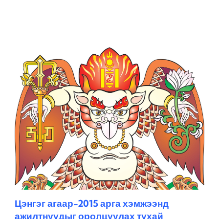
Цэнгэг агаар-2015 арга хэмжээнд
ажилтнуудыг оролцуулах тухай