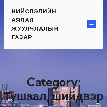
Skip
to
НИЙСЛЭЛИЙН
content
АЯЛАЛ
ЖУУЛЧЛАЛЫН
ГАЗАР
Category:
Тушаал, шийдвэр