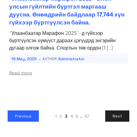
улсын гүйлтийн бүртгэл маргааш
дуусна. Өнөөдрийн байдлаар 17,744 хүн
гүйхээр бүртгүүлсэн байна.
“Улаанбаатар Марафон 2025”-д гүйхээр
бүртгүүлсэн хүмүүст дараах цэгүүдэд энгэрийн
дугаар олгож байна. Спортын төв ордон (1 […]
-
19 May, 2025
Administrator
AUTHOR:
Read more
1
2
3
4
5
…
47
Previous
Next