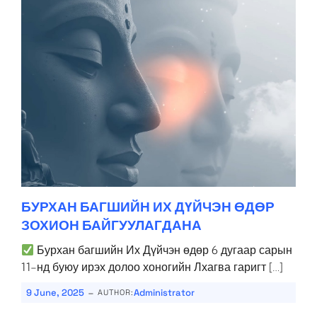
БУРХАН БАГШИЙН ИХ ДҮЙЧЭН ӨДӨР
ЗОХИОН БАЙГУУЛАГДАНА
Бурхан багшийн Их Дүйчэн өдөр 6 дугаар сарын
11-нд буюу ирэх долоо хоногийн Лхагва гаригт […]
-
9 June, 2025
Administrator
AUTHOR: