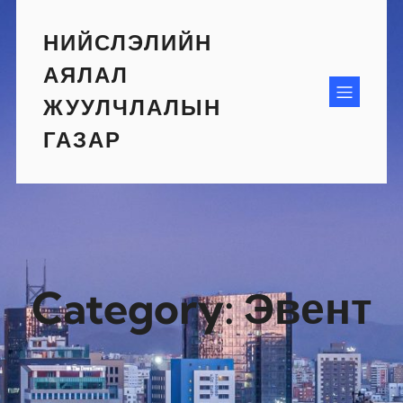
Skip
to
НИЙСЛЭЛИЙН
content
АЯЛАЛ
ЖУУЛЧЛАЛЫН
ГАЗАР
Category:
Эвент