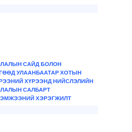
ЧЛАЛЫН САЙД БОЛОН
ӨГӨӨД УЛААНБААТАР ХОТЫН
ЭРЭЭНИЙ ХҮРЭЭНД НИЙСЛЭЛИЙН
ЧЛАЛЫН САЛБАРТ
 ХЭМЖЭЭНИЙ ХЭРЭГЖИЛТ