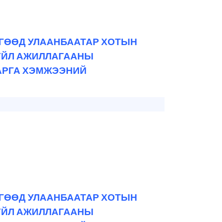
ӨГӨӨД УЛААНБААТАР ХОТЫН
 ҮЙЛ АЖИЛЛАГААНЫ
АРГА ХЭМЖЭЭНИЙ
ӨГӨӨД УЛААНБААТАР ХОТЫН
 ҮЙЛ АЖИЛЛАГААНЫ