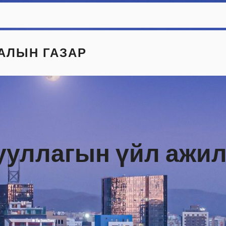
АЛЫН ГАЗАР
ууллагын үйл ажи