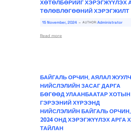
ХӨТӨЛБӨРИЙГ ХЭРЭГЖҮҮЛЭХ 
ТӨЛӨВЛӨГӨӨНИЙ ХЭРЭГЖИЛТ
-
15 November, 2024
Administrator
AUTHOR:
Read more
БАЙГАЛЬ ОРЧИН, АЯЛАЛ ЖУУЛ
НИЙСЛЭЛИЙН ЗАСАГ ДАРГА
БӨГӨӨД УЛААНБААТАР ХОТЫН
ГЭРЭЭНИЙ ХҮРЭЭНД
НИЙСЛЭЛИЙН БАЙГАЛЬ ОРЧИН
2024 ОНД ХЭРЭГЖҮҮЛЭХ АРГА
ТАЙЛАН