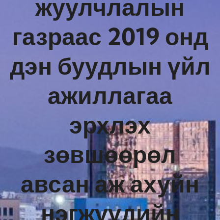
жуулчлалын
газраас 2019 онд
дэн буудлын үйл
ажиллагаа
эрхлэх
зөвшөөрөл
авсан аж ахуйн
нэгжүүдийн