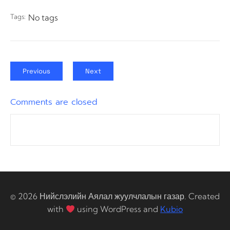
Tags:
No tags
Previous
Next
Comments are closed
© 2026 Нийслэлийн Аялал жуулчлалын газар. Created
with
using WordPress and
Kubio