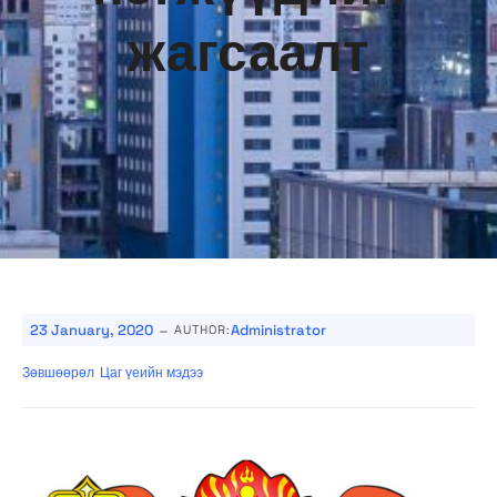
жагсаалт
-
23 January, 2020
Administrator
AUTHOR:
Зөвшөөрөл
Цаг үеийн мэдээ