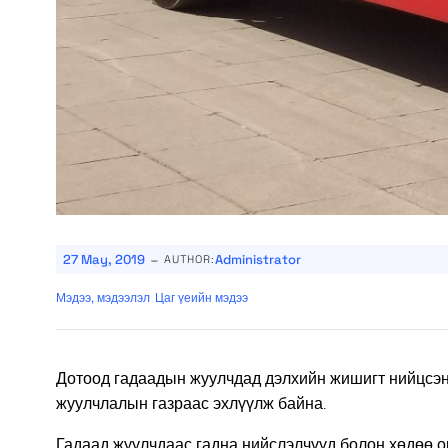
-
27 May, 2019
Administrator
AUTHOR:
Мэдээ, мэдээлэл
Цаг үеийн мэдээ
Дотоод гадаадын жуулчдад дэлхийн жишигт нийцсэн 
жуулчлалын газраас эхлүүлж байна.
Гадаад жуулчдаас гадна нийслэлчүүд болон хөдөө ор