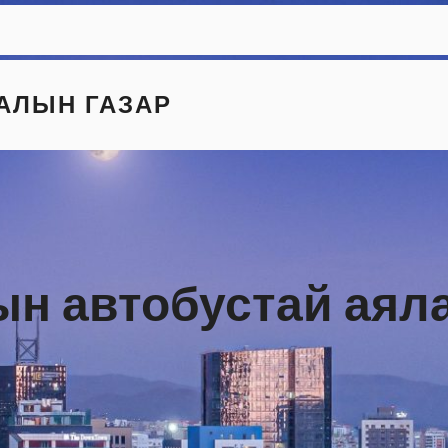
АЛЫН ГАЗАР
ын автобустай аял