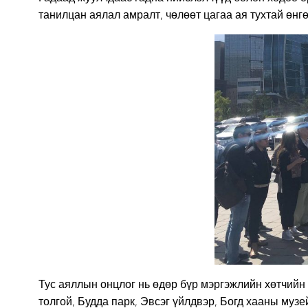
танилцан аялал амралт, чөлөөт цагаа ая тухтай өн
Тус аяллын онцлог нь өдөр бүр мэргэжлийн хөтчийн
толгой, Будда парк, Эвсэг үйлдвэр, Богд хааны му