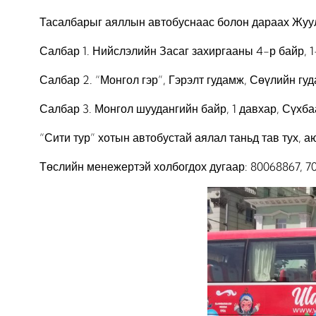
Тасалбарыг аяллын автобуснаас болон дараах Жуул
Салбар 1. Нийслэлийн Засаг захиргааны 4-р байр, 1-
Салбар 2. “Монгол гэр”, Гэрэлт гудамж, Сөүлийн гу
Салбар 3. Монгол шуудангийн байр, 1 давхар, Сүхба
“Сити тур” хотын автобустай аялал таньд тав тух, 
Төслийн менежертэй холбогдох дугаар: 80068867, 7