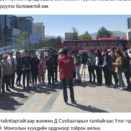
гөрүүлэх боломжтой юм.
 тайлбартайгаар жанжин Д.Сүхбаатарын талбайгаас Үлэг гүр
зей, Монголын хүүхдийн ордоноор тойрон аялна.