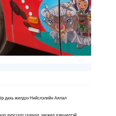
оёр дахь жилдээ Нийслэлийн Аялал
оо дурсгалт газрууд, хөгжил дэвшилтэй