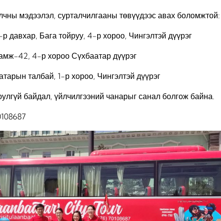
чны мэдээлэл, сурталчилгааны төвүүдээс авах боломжтой:
р давхар, Бага тойруу, 4-р хороо, Чингэлтэй дүүрэг
дамж-42, 4-р хороо Сүхбаатар дүүрэг
атарын талбай, 1-р хороо, Чингэлтэй дүүрэг
аюулгүй байдал, үйлчилгээний чанарыг санал болгож байна.
0108687