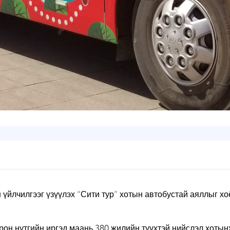
үйлчилгээг үзүүлэх “Сити тур” хотын автобустай аяллыг х
он нутгийн иргэд маань 380 жилийн түүхтэй нийслэл хотынх