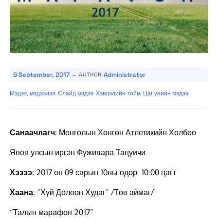
-
9 September, 2017
Administrator
AUTHOR:
Мэдээ, мэдээлэл
Слайд мэдээ
Хэвлэлийн тойм
Цаг үеийн мэдээ
Санаачлагч:
Монголын Хөнгөн Атлетикийн Холбоо
Япон улсын иргэн Фүживара Тацүичи
Хэзээ:
2017 он 09 сарын 10ны өдөр 10:00 цагт
Хаана:
“Хүй Долоон Худаг” /Төв аймаг/
“Талын марафон 2017”