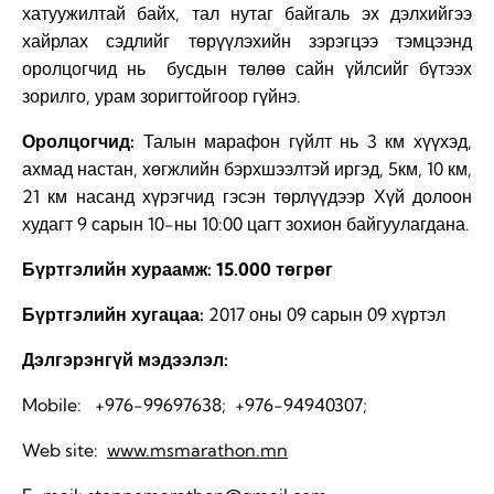
хатуужилтай байх, тал нутаг байгаль эх дэлхийгээ
хайрлах сэдлийг төрүүлэхийн зэрэгцээ тэмцээнд
оролцогчид нь бусдын төлөө сайн үйлсийг бүтээх
зорилго, урам зоригтойгоор гүйнэ.
Оролцогчид:
Талын марафон гүйлт нь 3 км хүүхэд,
ахмад настан, хөгжлийн бэрхшээлтэй иргэд, 5км, 10 км,
21 км насанд хүрэгчид гэсэн төрлүүдээр Хүй долоон
худагт 9 сарын 10-ны 10:00 цагт зохион байгуулагдана.
Бүртгэлийн хураамж: 15.000 төгрөг
Бүртгэлийн хугацаа:
2017 оны 09 сарын 09 хүртэл
Дэлгэрэнгүй мэдээлэл:
Mobile: +976-99697638; +976-94940307;
Web site:
www.msmarathon.mn