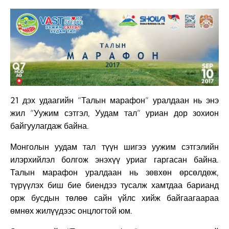
21 дэх удаагийн “Талын марафон” уралдаан нь энэ
жил “Уужим сэтгэл, Уудам тал” уриан дор зохион
байгуулагдаж байна.
Монголын уудам тал түүн шигээ уужим сэтгэлийн
илэрхийлэл болгож энэхүү уриаг гаргасан байна.
Талын марафон уралдаан нь зөвхөн өрсөлдөж,
түрүүлэх биш бие биендээ тусалж хамтдаа барианд
орж бусдын төлөө сайн үйлс хийж байгаагаараа
өмнөх жилүүдээс онцлогтой юм.