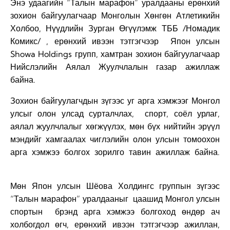
Энэ удаагийн “Талын марафон” уралдааны ерөнхий
зохион байгуулагчаар Монголын Хөнгөн Атлетикийн
Холбоо, Нүүдлийн Зурган Өгүүлэмж ТББ /Номадик
Комикс/ , ерөнхий ивээн тэтгэгчээр Япон улсын
Showa Holdings групп, хамтран зохион байгуулагчаар
Нийслэлийн Аялал Жуулчлалын газар ажиллаж
байна.
Зохион байгуулагчдын зүгээс уг арга хэмжээг Монгол
улсыг олон улсад сурталчлах, спорт, соёл урлаг,
аялал жуулчлалыг хөгжүүлэх, мөн бүх нийтийн эрүүл
мэндийг хамгаалах чиглэлийн олон улcын томоохон
арга хэмжээ болгох зорилго тавин ажиллаж байна.
Мөн Япон улсын Шёова Холдингс группын зүгээс
“Талын марафон” уралдааныг цаашид Монгол улсын
спортын брэнд арга хэмжээ болгоход өндөр ач
холбогдол өгч, ерөнхий ивээн тэтгэгчээр ажиллан,