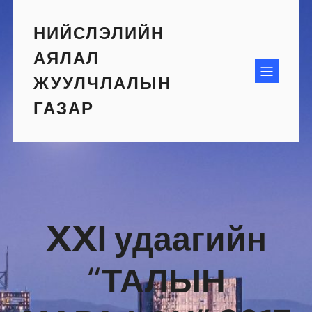
Skip
to
НИЙСЛЭЛИЙН
content
АЯЛАЛ
ЖУУЛЧЛАЛЫН
ГАЗАР
XXI удаагийн
“ТАЛЫН