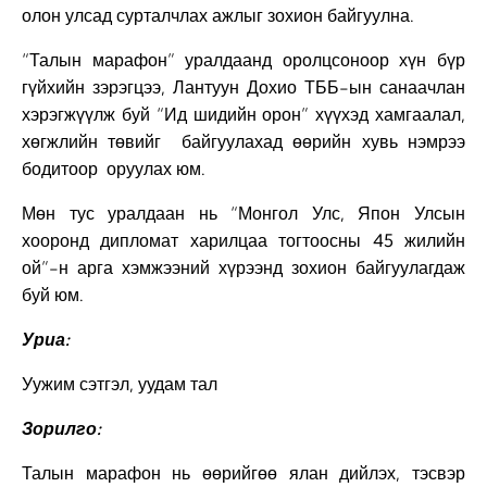
олон улсад сурталчлах ажлыг зохион байгуулна.
“Талын марафон” уралдаанд оролцсоноор хүн бүр
гүйхийн зэрэгцээ, Лантуун Дохио ТББ-ын санаачлан
хэрэгжүүлж буй “Ид шидийн орон” хүүхэд хамгаалал,
хөгжлийн төвийг байгуулахад өөрийн хувь нэмрээ
бодитоор оруулах юм.
Мөн тус уралдаан нь “Монгол Улс, Япон Улсын
хооронд дипломат харилцаа тогтоосны 45 жилийн
ой”-н арга хэмжээний хүрээнд зохион байгуулагдаж
буй юм.
Уриа:
Уужим сэтгэл, уудам тал
Зорилго:
Талын марафон нь өөрийгөө ялан дийлэх, тэсвэр