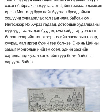
хэсэгт байрлах энэхүү газарт Цайны замаар дамжин
ирсэн Монголд буух цайг буулган бусад аймаг
хошуунд хуваарилах гол зангилаа байсан юм.
Ингэснээр Их Хүрээ гадаад, дотоодын худалдааны
пүүсүүд, гааль, дэн буудал, сүм хийд, гар урлалын
болон тээврийн тоног хэрэгслийн засварын газар,
суурьшмал иргэд бүхий төв болжээ. Энэ нь Цайны
замыг Монголын нийгэм соёл, эдийн засгийн
харилцаанд чухал хөгжлийн гүүр болж байсныг
харуулж байна.