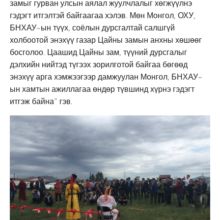
замыг гурван улсын аялал жуулчлалыг хөгжүүлнэ
гэдэгт итгэлтэй байгаагаа хэлэв. Мөн Монгол, ОХУ,
БНХАУ-ын түүх, соёлын дурсгалтай салшгүй
холбоотой энэхүү газар Цайны замын анхны хөшөөг
босголоо. Цаашид Цайны зам, түүний дурсгалыг
дэлхийн нийтэд түгээх зорилготой байгаа бөгөөд
энэхүү арга хэмжээгээр дамжуулан Монгол, БНХАУ-
ын хамтын ажиллагаа өндөр түвшинд хүрнэ гэдэгт
итгэж байна” гэв.