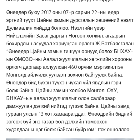
Өнөөдөр буюу 2017 оны 07-р сарын 22-ны өдөр
эртний түүхт Цайны замын дурсгалын хөшөөний нээлт
Дулмаалин хийдэд боллоо. Нээлтийн үеэр
Нийслэлийн Засаг даргын Ногоон хөгжил, агаарын
бохирдлын асуудал хариуцсан орлогч Ж.Батбаясгалан
“Өнөөдөр Цайны замын гишүүн орнууд болох БНХАУ-
ын ӨМӨЗО-ны Аялал жуулчлалын хөгжлийн хорооны
орлогч даргаар ахлуулсан 460 орчим мэргэжилтэн
Монголд айлчилж уулзалт зохион байгуулж байна.
Өнөөдөр бид бүхэн түүхэн чухал үйл явдлын гэрч
болж байна. Цайны замын холбоо Монгол, ОХУ,
БНХАУ-ын аялал жуулчлалыг олон салбараар
дамжуулан дэлхий нийтэд түгээж байна. Цайны замд
гурван улсын 13 хот хамаарагддаг. Өнөөдрийн бидний
зогсож буй энэ газар бол дэлхийн томоохон
худалдааны цэг болж байсан буйр юм” гэж онцоллоо.