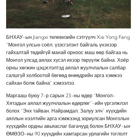
БНХАУ-ын Jiangxi телевизийн сэтгүүлч Xie Yong Fang
“Монгол улсын соёл, үзэсгэлэнт байгаль үнэхээр
гайхалтай төдийгүй манай орноос маш өөр байгаа нь
Монгол улсад аялах хүсэл ихээр төрүүлж байна. Хоёр
орны хөгжин цэцэглэлтэд аялал жуулчлалын салбар
салшгүй холбоотой бөгөөд өнөөдрийн арга хэмжээ
сайхан болж байна” хэмээлээ.
Маргааш буюу 7-р сарын 23-ны өдөр “Монгол-
Хятадын аялал жуулчлалын өдөрлөг”-ийн үргэлжлэл
болох “Энх тайван, Найрамдал, Залуу элч” хүүхдийн
аяллын нээлтийн арга хэмжээнд зориулсан Монголын
хүүхдийн ордны авьяаслаг багачууд болон БНХАУ-ын
ӨМӨЗО-ны 90 хүүхдийн хамтарсан урлагийн тоглолт