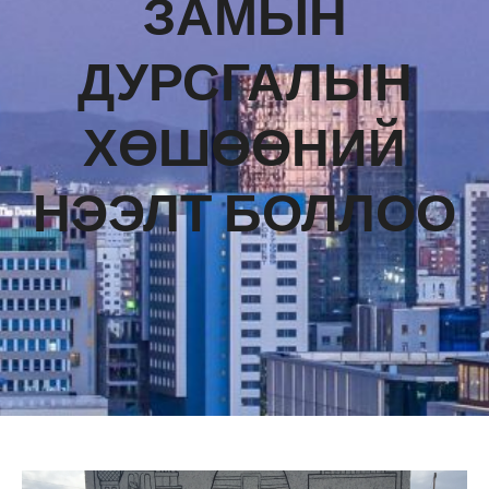
ЗАМЫН
ДУРСГАЛЫН
ХӨШӨӨНИЙ
НЭЭЛТ БОЛЛОО