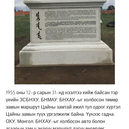
1955 оны 12-р сарын 31-нд нээлтээ хийж байсан тэр
үеийн ЗСБНХУ, БНМАУ, БНХАУ-ыг холбосон төмөр
замын маршрут Цайны замтай ижил тул одоог хүртэл
Цайны замын түүх үргэлжилж байна. Үүнээс гадна
ОХУ, Монгол, БНХАУ-ыг холбосон авто болон
агаарын зам ч энэхүү маршрут дагуу өнгөрдөг.