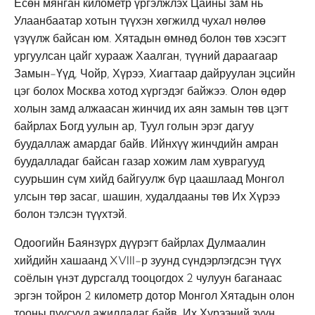
Есөн мянган километр үргэлжлэх Цайны зам нь
Улаанбаатар хотын түүхэн хөгжилд чухал нөлөө
үзүүлж байсан юм. Хятадын өмнөд болон төв хэсэгт
ургуулсан цайг хурааж Хаалган, түүний дараагаар
Замын-Үүд, Чойр, Хүрээ, Хиагтаар дайруулан эцсийн
цэг болох Москва хотод хүргэдэг байжээ. Олон өдөр
холын замд алжаасан жинчид их аян замын төв цэгт
байрлах Богд уулын ар, Туул голын эрэг дагуу
буудаллаж амардаг байв. Ийнхүү жинчдийн амран
буудалладаг байсан газар хожим лам хуврагууд
суурьшин сүм хийд байгуулж бүр цаашлаад Монгол
улсын төр засаг, шашин, худалдааны төв Их Хүрээ
болон тэлсэн түүхтэй.
Одоогийн Баянзүрх дүүрэгт байрлах Дулмаалин
хийдийн хашаанд XVIII-р зуунд сүндэрлэгдсэн түүх
соёлын үнэт дурсгалд тооцогдох 2 чулуун баганаас
эргэн тойрон 2 километр дотор Монгол Хятадын олон
тооны пүүсүүд ажилладаг байв. Их Хүрээний зүүн