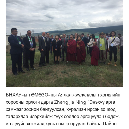
БНХАУ-ын ӨМӨЗО-ны Аялал жуулчлалын хөгжлийн
хорооны орлогч дарга Zheng Jia Ning “Энэхүү арга
хэмжээг зохион байгуулсан, хүрэлцэн ирсэн зочдод
талархлаа илэрхийлж түүх соёлоо эргэцүүлэн бодож,
ирээдүйн хөгжилд хувь нэмэр оруулж байгаа Цайны