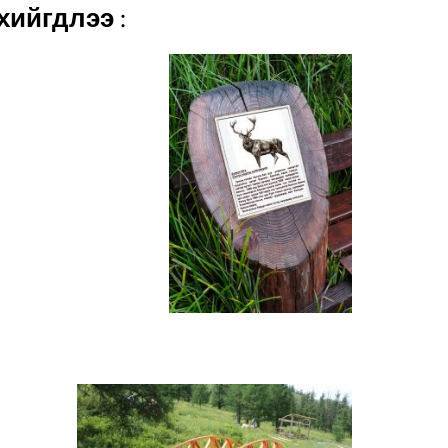
ийгдлээ :