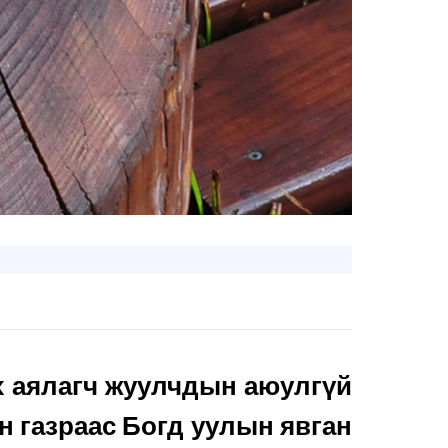
х аялагч жуулчдын аюулгүй
 газраас Богд уулын явган