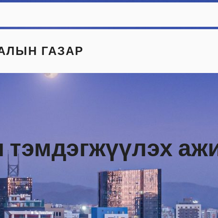
АЛЫН ГАЗАР
н тэмдэгжүүлэх аж