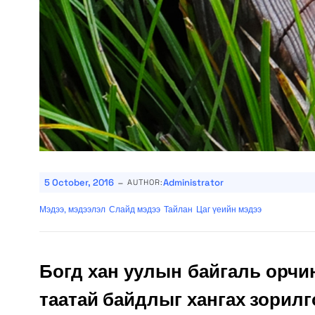
-
5 October, 2016
Administrator
AUTHOR:
Мэдээ, мэдээлэл
Слайд мэдээ
Тайлан
Цаг үеийн мэдээ
Богд хан уулын байгаль орчи
таатай байдлыг хангах зорил