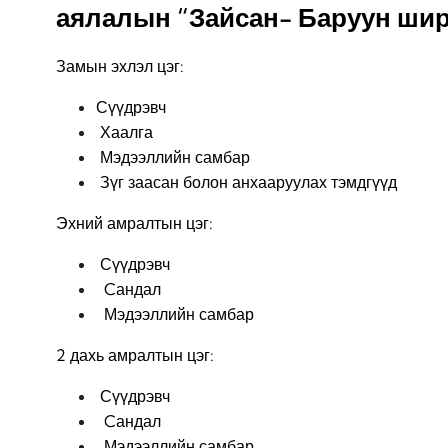
аялалын “Зайсан- Баруун ширэ
Замын эхлэл цэг:
Сүүдрэвч
Хаалга
Мэдээллийн самбар
Зүг заасан болон анхааруулах тэмдгүүд
Эхний амралтын цэг:
Сүүдрэвч
Cандал
Мэдээллийн самбар
2 дахь амралтын цэг:
Сүүдрэвч
Cандал
Мэдээллийн самбар