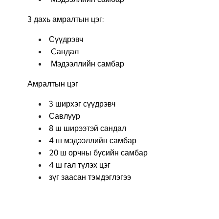
3 дахь амралтын цэг:
Сүүдрэвч
Cандал
Мэдээллийн самбар
Амралтын цэг
3 ширхэг сүүдрэвч
Савлуур
8 ш ширээтэй сандал
4 ш мэдээллийн самбар
20 ш орчны бүсийн самбар
4 ш гал түлэх цэг
зүг заасан тэмдэглэгээ