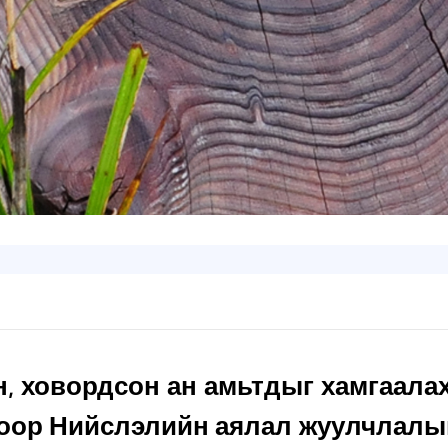
н, ховордсон ан амьтдыг хамгаала
гоор Нийслэлийн аялал жуулчлалын