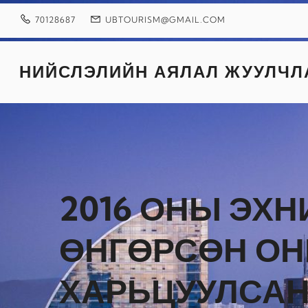
Skip
to
70128687
UBTOURISM@GMAIL.COM
content
НИЙСЛЭЛИЙН АЯЛАЛ ЖУУЛЧЛ
2016 ОНЫ ЭХН
ӨНГӨРСӨН ОН
ХАРЬЦУУЛСАН