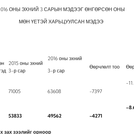
2016 ОНЫ ЭХНИЙ 3 САРЫН МЭДЭЭГ ӨНГӨРСӨН ОНЫ
МӨН ҮЕТЭЙ ХАРЬЦУУЛСАН МЭДЭЭ
2016 оны эхний
эн
2015 оны эхний
Өөрчлөлт тоо
Өөр
гэд
3-р сар
3-р сар
-11
71005
63608
-7397
–
8.
53833
49562
-4271
 зах зээлийг орноор