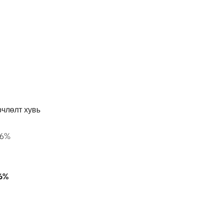
члөлт хувь
.6%
6
%