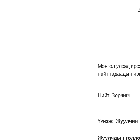
Монгол улсад ирс
нийт гадаадын ир
Нийт: Зорчигч
Үүнээс:
Жуулчин
Жуулчдын голлох