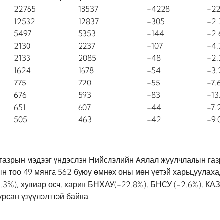
22765
18537
-4228
-22
12532
12837
+305
+2
5497
5353
-144
-2
2130
2237
+107
+4.
2133
2085
-48
-2
1624
1678
+54
+3
775
720
-55
-7.
И
676
593
-83
-13
651
607
-44
-7.
505
463
-42
-9.
газрын мэдээг үндэслэн Нийслэлийн Аялал жуулчлалын газр
 тоо 49 мянга 562 буюу өмнөх оны мөн үетэй харьцуулахад 
2.3%), хувиар өсч, харин БНХАУ(-22.8%), БНСУ (-2.6%), КА
урсан үзүүлэлттэй байна.