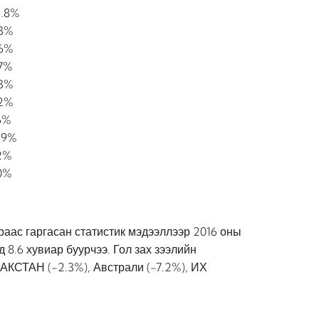
.8%
.3%
.6%
7%
.3%
.2%
6%
.9%
2%
0%
аас гаргасан статистик мэдээллээр 2016 оны
8.6 хувиар буурчээ. Гол зах зээлийн
ЗАКСТАН (-2.3%), Австрали (-7.2%), ИХ