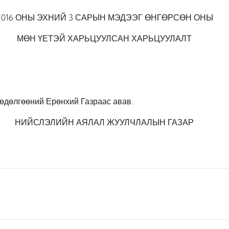
2016 ОНЫ ЭХНИЙ 3 САРЫН МЭДЭЭГ ӨНГӨРСӨН ОНЫ
МӨН ҮЕТЭЙ ХАРЬЦУУЛСАН ХАРЬЦУУЛАЛТ
өдөлгөөний Ерөнхий Газраас авав.
НИЙСЛЭЛИЙН АЯЛАЛ ЖУУЛЧЛАЛЫН ГАЗАР