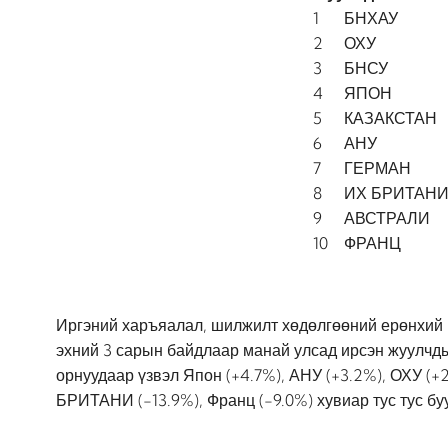
1
БНХАУ
2
ОХУ
3
БНСУ
4
ЯПОН
5
КАЗАКСТАН
6
АНУ
7
ГЕРМАН
8
ИХ БРИТАН
9
АВСТРАЛИ
10
ФРАНЦ
Иргэний харъяалал, шилжилт хөдөлгөөний ерөнхий 
эхний 3 сарын байдлаар манай улсад ирсэн жуулчдын
орнуудаар үзвэл Япон (+4.7%), АНУ (+3.2%), ОХУ (+
БРИТАНИ (-13.9%), Франц (-9.0%) хувиар тус тус бу