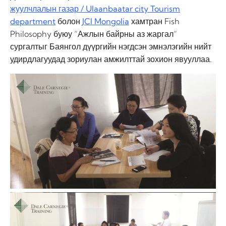
жуулчлалын газар / Ulaanbaatar city Tourism
department
болон
JCI Mongolia
хамтран Fish
Philosophy буюу “Ажлын байрны аз жаргал”
сургалтыг Баянгол дүүргийн нэгдсэн эмнэлэгийн нийт
удирдлагуудад зориулан амжилттай зохион явууллаа.