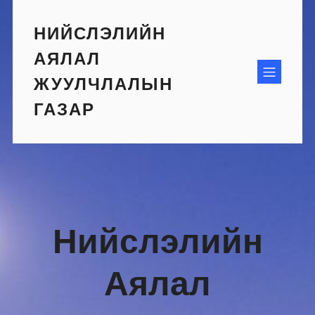
Skip
to
НИЙСЛЭЛИЙН
content
АЯЛАЛ
ЖУУЛЧЛАЛЫН
ГАЗАР
Нийслэлийн
Аялал