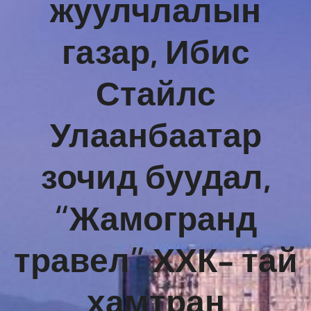
жуулчлалын
газар, Ибис
Стайлс
Улаанбаатар
зочид буудал,
“Жамогранд
травел” ХХК- тай
хамтран