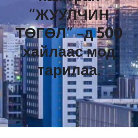
“ЖУУЛЧИН
ТӨГӨЛ” -д 500
хайлаас мод
тарилаа.