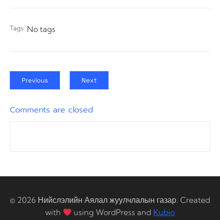
Tags:
No tags
Previous
Next
Comments are closed
© 2026 Нийслэлийн Аялал жуулчлалын газар. Created
with
using WordPress and
Kubio