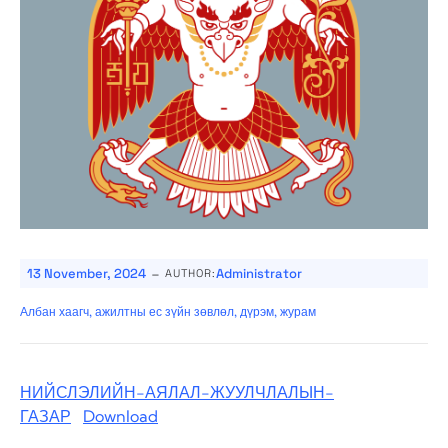
-
13 November, 2024
Administrator
AUTHOR:
Албан хаагч, ажилтны ес зүйн зөвлөл, дүрэм, журам
НИЙСЛЭЛИЙН-АЯЛАЛ-ЖУУЛЧЛАЛЫН-
ГАЗАР
Download