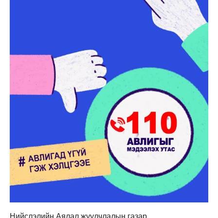
Нийслэлийн Аялал жуулчлалын газар