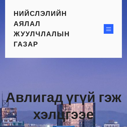
Skip
to
НИЙСЛЭЛИЙН
content
АЯЛАЛ
ЖУУЛЧЛАЛЫН
ГАЗАР
Авлигад үгүй гэж
хэлцгээе