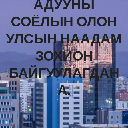
АДУУНЫ
СОЁЛЫН ОЛОН
УЛСЫН НААДАМ
ЗОХИОН
БАЙГУУЛАГДАН
А.