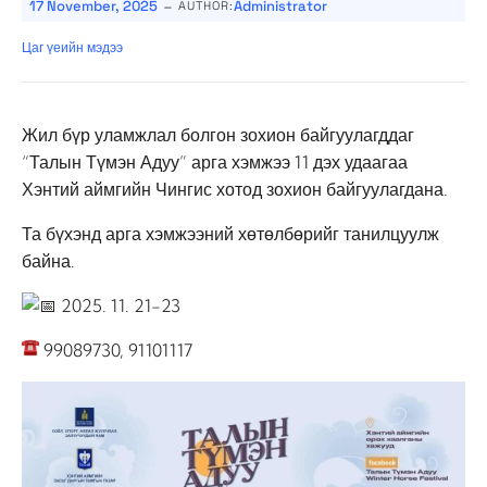
-
17 November, 2025
Administrator
AUTHOR:
Цаг үеийн мэдээ
Жил бүр уламжлал болгон зохион байгуулагддаг
“Талын Түмэн Адуу” арга хэмжээ 11 дэх удаагаа
Хэнтий аймгийн Чингис хотод зохион байгуулагдана.
Та бүхэнд арга хэмжээний хөтөлбөрийг танилцуулж
байна.
2025. 11. 21-23
99089730, 91101117