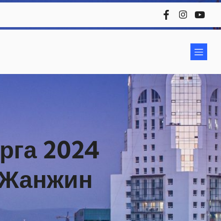
рга 2024
р Жанжин