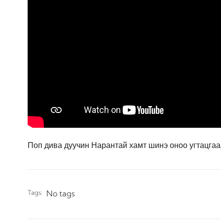
Поп дива дуучин Нарантай хамт шинэ оноо угтацгаа
Tags:
No tags