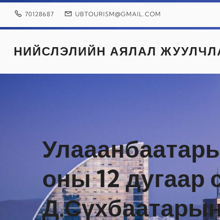
Skip
to
70128687
UBTOURISM@GMAIL.COM
content
НИЙСЛЭЛИЙН АЯЛАЛ ЖУУЛЧЛ
Улааанбаатары
оны 12 дугаар
Д.Сүхбаатарын