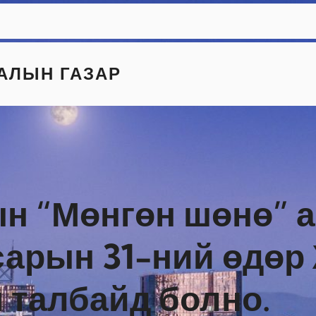
АЛЫН ГАЗАР
н “Мөнгөн шөнө” а
 сарын 31-ний өдө
 талбайд болно.