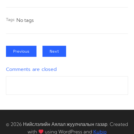
Tags:
No tags
Previous
Next
Comments are closed
© 2026 Нийслэлийн Аялал жуулчлалын газар. Created
with
using WordPress and
Kubio