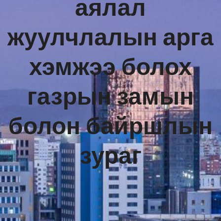
аялал
жуулчлалын арга
хэмжээ болох
газрын замын
болон байршлын
зураг