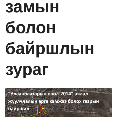
замын
болон
байршлын
зураг