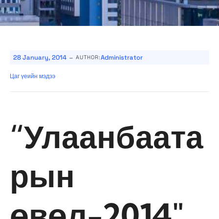
-
28 January, 2014
Administrator
AUTHOR:
Цаг үеийн мэдээ
“Улаанбаата
рын
өвөл-2014″