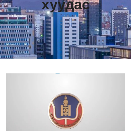
хуудас