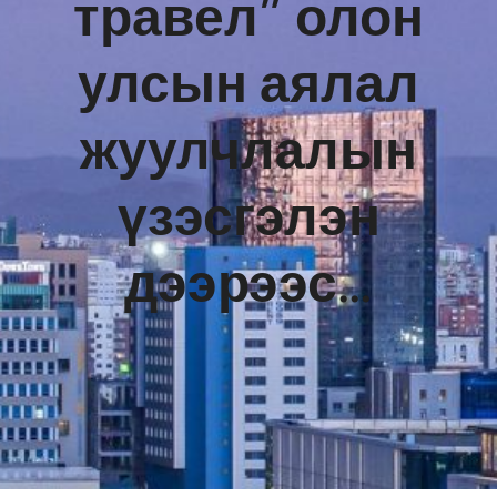
травел” олон
улсын аялал
жуулчлалын
үзэсгэлэн
дээрээс…