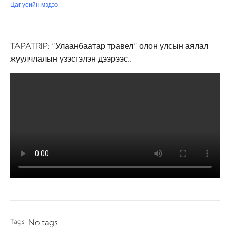
Цаг үеийн мэдээ
TAPATRIP: “Улаанбаатар травел” олон улсын аялал
жуулчлалын үзэсгэлэн дээрээс…
Tags:
No tags