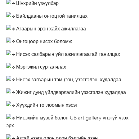
Шүхрийн үзүүлбэр
Байлдааны онгоцтой танилцах
Агаарын эрэн хайх ажиллагаа
Онгоцоор нисэх боломж
Нисэх салбарын үйл ажиллагаатай танилцах
Мэргэжил сурталчлах
Нисэх загварын тэмцээн, үзэсгэлэн, худалдаа
Жижиг дунд үйлдвэрлэлийн үзэсгэлэн худалдаа
Хүүхдийн тоглоомын хэсэг
Нисэхийн музей болон UB art gallery үнэгүй үзэх
эрх
Азтай үзэгч олон олон бэлгийн эзэн