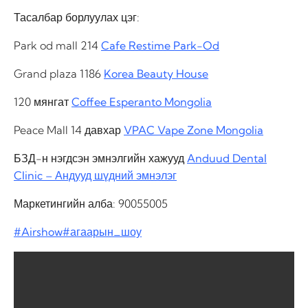
Тасалбар борлуулах цэг:
Park od mall 214
Cafe Restime Park-Od
Grand plaza 1186
Korea Beauty House
120 мянгат
Coffee Esperanto Mongolia
Peace Mall 14 давхар
VPAC Vape Zone Mongolia
БЗД-н нэгдсэн эмнэлгийн хажууд
Anduud Dental
Clinic – Андууд шүдний эмнэлэг
Маркетингийн алба: 90055005
#Airshow
#агаарын_шоу