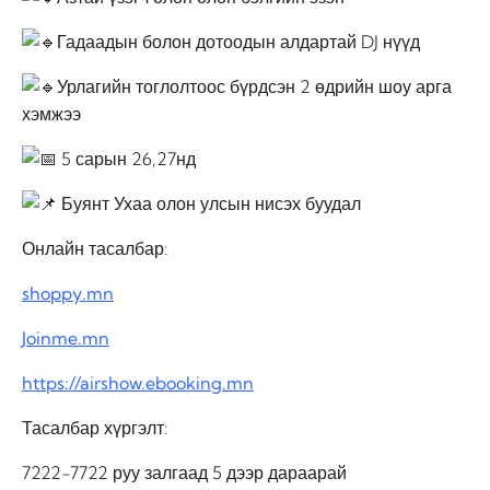
Гадаадын болон дотоодын алдартай DJ нүүд
Урлагийн тоглолтоос бүрдсэн 2 өдрийн шоу арга
хэмжээ
5 сарын 26,27нд
Буянт Ухаа олон улсын нисэх буудал
Онлайн тасалбар:
shoppy.mn
Joinme.mn
https://airshow.ebooking.mn
Тасалбар хүргэлт:
7222-7722 руу залгаад 5 дээр дараарай