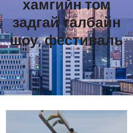
хамгийн том
задгай талбайн
шоу, фестиваль