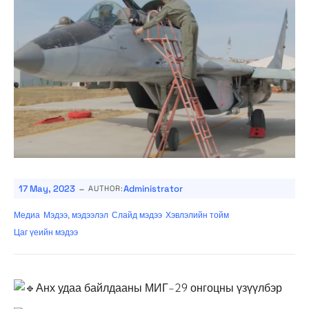
-
17 May, 2023
Administrator
AUTHOR:
Медиа
Мэдээ, мэдээлэл
Слайд мэдээ
Хэвлэлийн тойм
Цаг үеийн мэдээ
Анх удаа байлдааны МИГ-29 онгоцны үзүүлбэр