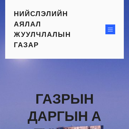
Skip
to
НИЙСЛЭЛИЙН
content
АЯЛАЛ
ЖУУЛЧЛАЛЫН
ГАЗАР
ГАЗРЫН
ДАРГЫН А