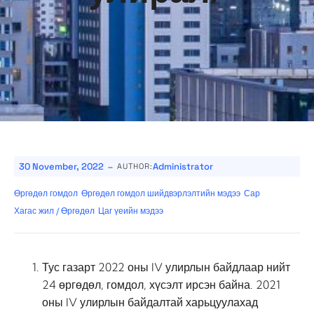
-
30 November, 2022
Administrator
AUTHOR:
Өргөдөл гомдол
Өргөдөл гомдол шийдвэрлэлтийн мэдээ
Сар
Хагас жил / Өргөдөл
Цаг үеийн мэдээ
Тус газарт 2022 оны IV улирлын байдлаар нийт
24 өргөдөл, гомдол, хүсэлт ирсэн байна. 2021
оны IV улирлын байдалтай харьцуулахад