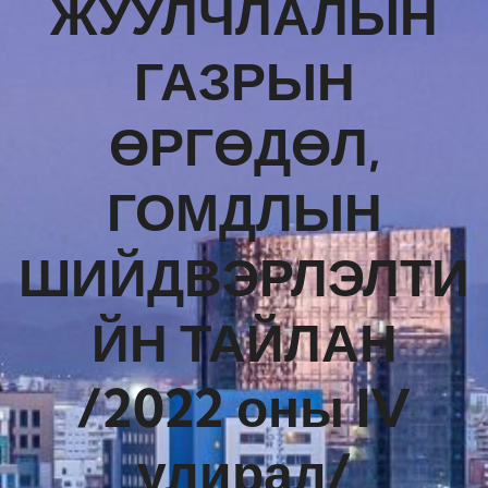
ЖУУЛЧЛАЛЫН
ГАЗРЫН
ӨРГӨДӨЛ,
ГОМДЛЫН
ШИЙДВЭРЛЭЛТИ
ЙН ТАЙЛАН
/2022 оны IV
улирал/