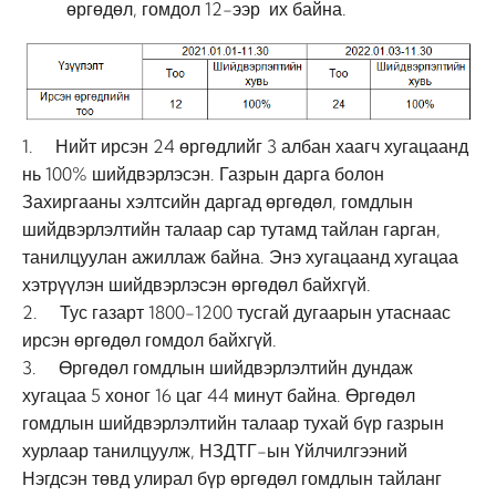
өргөдөл, гомдол 12-ээр их байна.
1. Нийт ирсэн 24 өргөдлийг 3 албан хаагч хугацаанд
нь 100% шийдвэрлэсэн. Газрын дарга болон
Захиргааны хэлтсийн даргад өргөдөл, гомдлын
шийдвэрлэлтийн талаар сар тутамд тайлан гарган,
танилцуулан ажиллаж байна. Энэ хугацаанд хугацаа
хэтрүүлэн шийдвэрлэсэн өргөдөл байхгүй.
2. Тус газарт 1800-1200 тусгай дугаарын утаснаас
ирсэн өргөдөл гомдол байхгүй.
3. Өргөдөл гомдлын шийдвэрлэлтийн дундаж
хугацаа 5 хоног 16 цаг 44 минут байна. Өргөдөл
гомдлын шийдвэрлэлтийн талаар тухай бүр газрын
хурлаар танилцуулж, НЗДТГ-ын Үйлчилгээний
Нэгдсэн төвд улирал бүр өргөдөл гомдлын тайланг