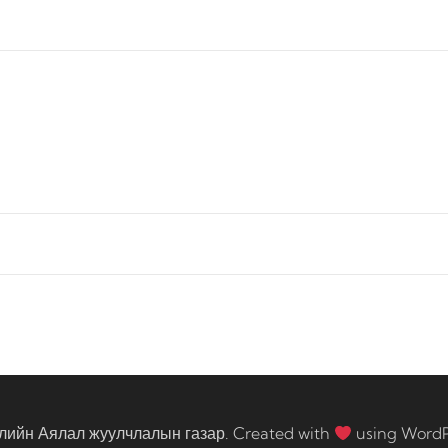
лийн Аялал жуулчлалын газар. Created with
using Word