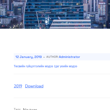
-
12 January, 2019
Administrator
AUTHOR:
Төсвийн гүйцэтгэлийн мэдээ
Цаг үеийн мэдээ
2019
Download
Tags:
No tags