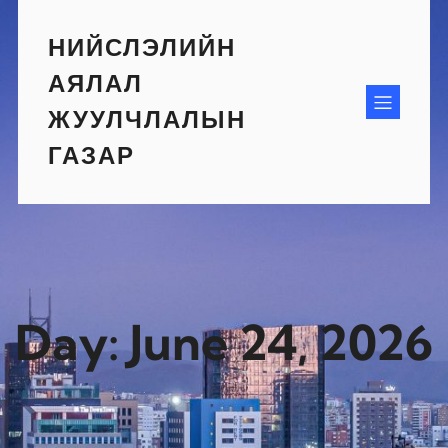
Skip
to
НИЙСЛЭЛИЙН
content
АЯЛАЛ
ЖУУЛЧЛАЛЫН
ГАЗАР
Day:
June 24, 2026