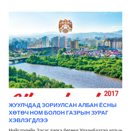
ЖУУЛЧДАД ЗОРИУЛСАН АЛБАН ЁСНЫ
ХӨТӨЧ НОМ БОЛОН ГАЗРЫН ЗУРАГ
ХЭВЛЭГДЛЭЭ
Нийслэлийн Засаг дарга бөгөөд Улаанбаатар хотын