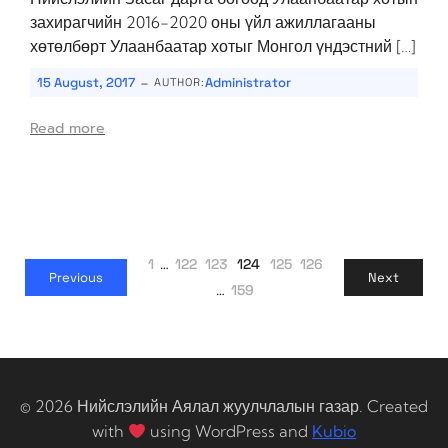
захирагчийн 2016-2020 оны үйл ажиллагааны
хөтөлбөрт Улаанбаатар хотыг Монгол үндэстний […]
-
15 August, 2017
Administrator
AUTHOR:
Read more
1
…
122
123
124
125
126
Previous
Next
…
159
© 2026 Нийслэлийн Аялал жуулчлалын газар. Created
with
using WordPress and
Kubio