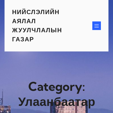
Skip
to
НИЙСЛЭЛИЙН
content
АЯЛАЛ
ЖУУЛЧЛАЛЫН
ГАЗАР
Category:
Улаанбаатар