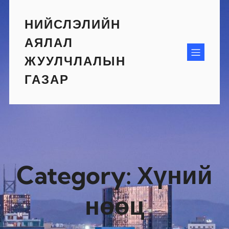
Skip
to
НИЙСЛЭЛИЙН
content
АЯЛАЛ
ЖУУЛЧЛАЛЫН
ГАЗАР
Category:
Хүний
нөөц