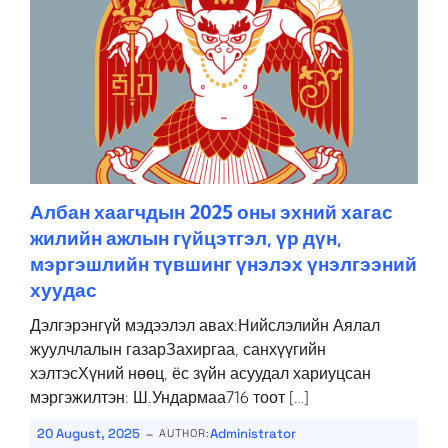
Албан хаагчдын 2025 оны эхний хагас
жилийн ажлын гүйцэтгэл, үр дүн,
мэргэшлийн түвшинг үнэлэх үнэлгээний
хуудас
Дэлгэрэнгүй мэдээлэл авах:Нийслэлийн Аялал
жуулчлалын газарЗахиргаа, санхүүгийн
хэлтэсХүний нөөц, ёс зүйн асуудал хариуцсан
мэргэжилтэн: Ш.Ундармаа716 тоот […]
-
20 August, 2025
Administrator
AUTHOR: