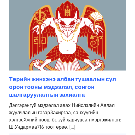
Төрийн жинхэнэ албан тушаалын сул
орон тооны мэдээлэл, сонгон
шалгаруулалтын захиалга
Дэлгэрэнгүй мэдээлэл авах:Нийслэлийн Аялал
жуулчлалын газарЗахиргаа, санхүүгийн
хэлтэсХүний нөөц, ёс зүй хариуцсан мэргэжилтэн:
Ш.Ундармаа716 тоот өрөө, […]