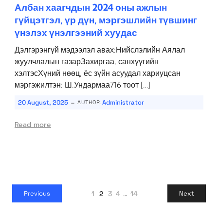
Албан хаагчдын 2024 оны ажлын
гүйцэтгэл, үр дүн, мэргэшлийн түвшинг
үнэлэх үнэлгээний хуудас
Дэлгэрэнгүй мэдээлэл авах:Нийслэлийн Аялал
жуулчлалын газарЗахиргаа, санхүүгийн
хэлтэсХүний нөөц, ёс зүйн асуудал хариуцсан
мэргэжилтэн: Ш.Ундармаа716 тоот […]
-
20 August, 2025
Administrator
AUTHOR:
Read more
1
2
3
4
…
14
Previous
Next