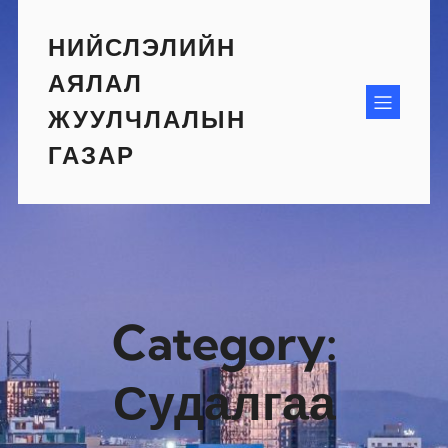
Skip
to
НИЙСЛЭЛИЙН
content
АЯЛАЛ
ЖУУЛЧЛАЛЫН
ГАЗАР
Category:
Судалгаа