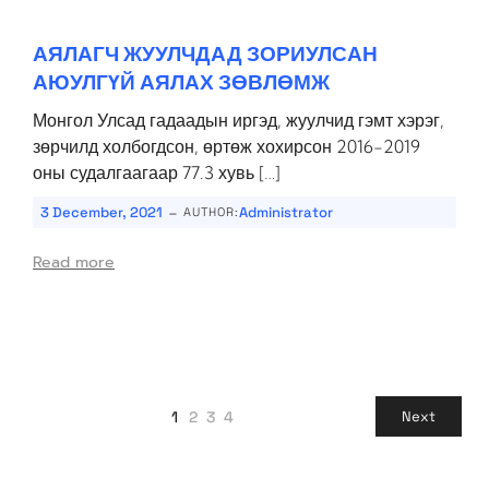
АЯЛАГЧ ЖУУЛЧДАД ЗОРИУЛСАН
АЮУЛГҮЙ АЯЛАХ ЗӨВЛӨМЖ
Монгол Улсад гадаадын иргэд, жуулчид гэмт хэрэг,
зөрчилд холбогдсон, өртөж хохирсон 2016-2019
оны судалгаагаар 77.3 хувь […]
-
3 December, 2021
Administrator
AUTHOR:
Read more
1
2
3
4
Next