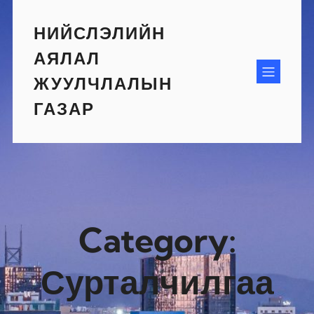
Skip
to
НИЙСЛЭЛИЙН
content
АЯЛАЛ
ЖУУЛЧЛАЛЫН
ГАЗАР
Category:
Сурталчилгаа