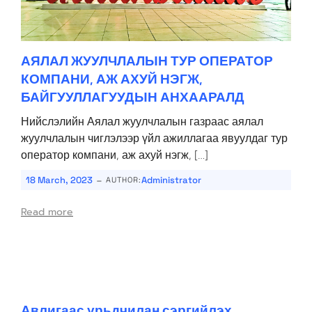
АЯЛАЛ ЖУУЛЧЛАЛЫН ТУР ОПЕРАТОР
КОМПАНИ, АЖ АХУЙ НЭГЖ,
БАЙГУУЛЛАГУУДЫН АНХААРАЛД
Нийслэлийн Аялал жуулчлалын газраас аялал
жуулчлалын чиглэлээр үйл ажиллагаа явуулдаг тур
оператор компани, аж ахуй нэгж, […]
-
18 March, 2023
Administrator
AUTHOR:
Read more
Авлигаас урьдчилан сэргийлэх